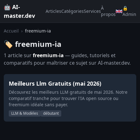
🤖 AI-
À
🔒
Articles
Catégories
Services
propos
Admin
master.dev
Accueil
›
freemium-ia
🏷️ freemium-ia
1 article sur
freemium-ia
— guides, tutoriels et
comparatifs pour maîtriser ce sujet sur AI-master.dev.
Meilleurs Llm Gratuits (mai 2026)
Découvrez les meilleurs LLM gratuits de mai 2026. Notre
comparatif tranche pour trouver l'IA open source ou
freemium idéale sans payer.
LLM & Modèles
débutant