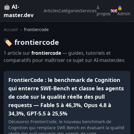
🤖 AI-
À
🔒
Articles
Catégories
Services
propos
Admin
master.dev
Accueil
›
frontiercode
🏷️ frontiercode
1 article sur
frontiercode
— guides, tutoriels et
comparatifs pour maîtriser ce sujet sur AI-master.dev.
FrontierCode : le benchmark de Cognition
qui enterre SWE-Bench et classe les agents
de code sur la qualité réelle des pull
requests — Fable 5 à 46,3%, Opus 4.8 à
34,3%, GPT-5.5 à 25,5%
Découvrez FrontierCode, le nouveau benchmark de
Cognition qui remplace SWE-Bench en évaluant la qualité
réelle des pull requests des agents de code.