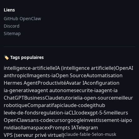
Liens
GitHub OpenClaw
Discord
Sitemap
🏷️ Tags populaires
intelligence-artificielle
IA (intelligence artificielle)
OpenAI
anthropic
llm
agents-ia
Open Source
Automatisation
Hermes Agent
Productivité
Avatar IA
configuration
ia-generative
agent autonome
securite-ia
agent-ia
ChatGPT
Business
Claude
tutoriel
ia-open-source
meilleur
robotique
Comparatif
api
claude-code
github
levée-de-fonds
regulation-ia
CLI
codex
gpt-5-5
meilleurs
OpenClaw
sans-code
cursor
google
investissement-ia
ipo
nvidia
ollama
spacex
Prompts IA
Telegram
claude-fable-5
elon-musk
VPS (serveur privé virtuel)