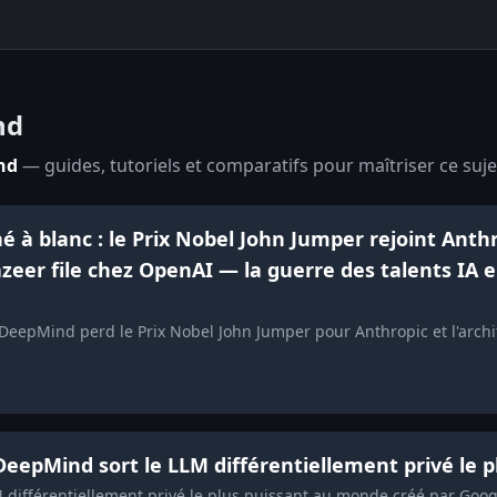
nd
nd
— guides, tutoriels et comparatifs pour maîtriser ce suje
à blanc : le Prix Nobel John Jumper rejoint Anthro
er file chez OpenAI — la guerre des talents IA 
e DeepMind perd le Prix Nobel John Jumper pour Anthropic et l'arc
epMind sort le LLM différentiellement privé le 
différentiellement privé le plus puissant au monde créé par Goo