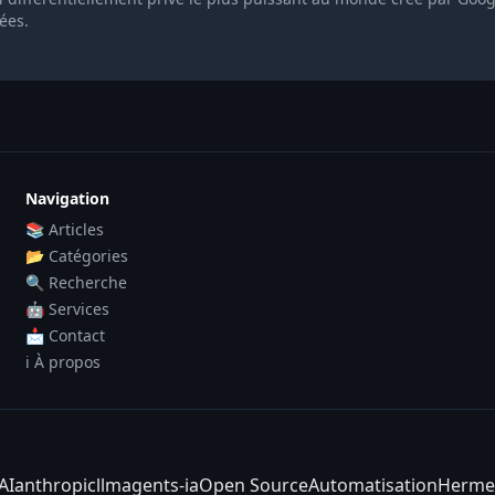
ées.
Navigation
📚 Articles
📂 Catégories
🔍 Recherche
🤖 Services
📩 Contact
ℹ️ À propos
AI
anthropic
llm
agents-ia
Open Source
Automatisation
Herme