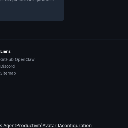
Liens
GitHub OpenClaw
Discord
Sitemap
s Agent
Productivité
Avatar IA
configuration