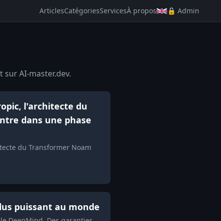
Articles
Catégories
Services
À propos
🔒 Admin
t sur AI-master.dev.
pic, l'architecte du
entre dans une phase
hitecte du Transformer Noam
plus puissant au monde
gle DeepMind. Des garanties