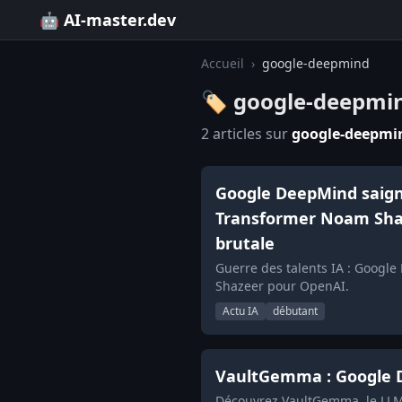
🤖 AI-master.dev
Accueil
›
google-deepmind
🏷️ google-deepmi
2 articles sur
google-deepmi
Google DeepMind saigné 
Transformer Noam Shaze
brutale
Guerre des talents IA : Googl
Shazeer pour OpenAI.
Actu IA
débutant
VaultGemma : Google De
Découvrez VaultGemma, le LLM 