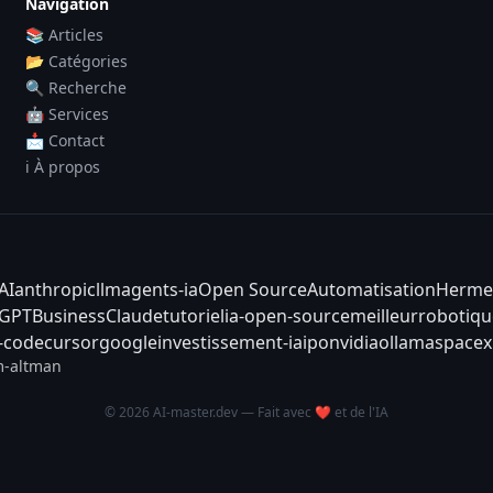
Navigation
📚 Articles
📂 Catégories
🔍 Recherche
🤖 Services
📩 Contact
ℹ️ À propos
AI
anthropic
llm
agents-ia
Open Source
Automatisation
Herme
tGPT
Business
Claude
tutoriel
ia-open-source
meilleur
robotiqu
-code
cursor
google
investissement-ia
ipo
nvidia
ollama
spacex
-altman
© 2026 AI-master.dev — Fait avec ❤️ et de l'IA