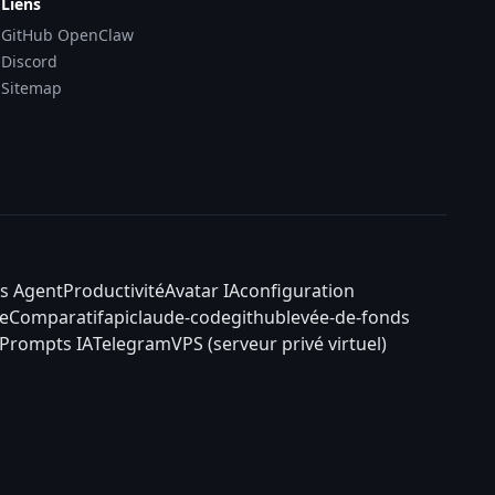
Liens
GitHub OpenClaw
Discord
Sitemap
s Agent
Productivité
Avatar IA
configuration
e
Comparatif
api
claude-code
github
levée-de-fonds
Prompts IA
Telegram
VPS (serveur privé virtuel)