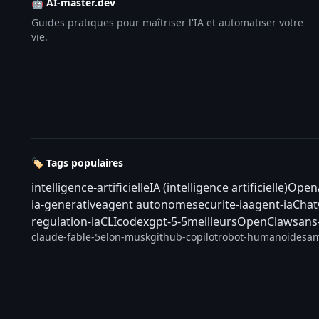
🤖 AI-master.dev
Guides pratiques pour maîtriser l'IA et automatiser votre
vie.
🏷️ Tags populaires
intelligence-artificielle
IA (intelligence artificielle)
Open
ia-generative
agent autonome
securite-ia
agent-ia
Cha
regulation-ia
CLI
codex
gpt-5-5
meilleurs
OpenClaw
sans
claude-fable-5
elon-musk
github-copilot
robot-humanoide
sam