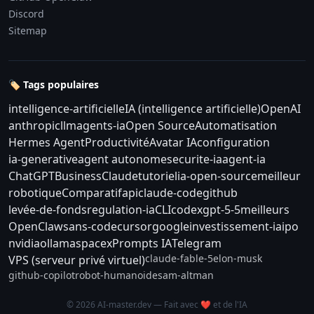
Discord
Sitemap
🏷️ Tags populaires
intelligence-artificielle
IA (intelligence artificielle)
OpenAI
anthropic
llm
agents-ia
Open Source
Automatisation
Hermes Agent
Productivité
Avatar IA
configuration
ia-generative
agent autonome
securite-ia
agent-ia
ChatGPT
Business
Claude
tutoriel
ia-open-source
meilleur
robotique
Comparatif
api
claude-code
github
levée-de-fonds
regulation-ia
CLI
codex
gpt-5-5
meilleurs
OpenClaw
sans-code
cursor
google
investissement-ia
ipo
nvidia
ollama
spacex
Prompts IA
Telegram
claude-fable-5
elon-musk
VPS (serveur privé virtuel)
github-copilot
robot-humanoide
sam-altman
© 2026 AI-master.dev — Fait avec ❤️ et de l'IA