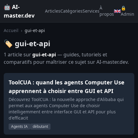
🤖 AI-
À
🔒
Articles
Catégories
Services
propos
Admin
master.dev
Accueil
›
gui-et-api
🏷️ gui-et-api
1 article sur
gui-et-api
— guides, tutoriels et
comparatifs pour maîtriser ce sujet sur AI-master.dev.
ToolCUA : quand les agents Computer Use
apprennent à choisir entre GUI et API
Découvrez ToolCUA : la nouvelle approche d'Alibaba qui
permet aux agents Computer Use de choisir
intelligemment entre interface GUI et API pour plus
d'efficacit
Agents IA
débutant