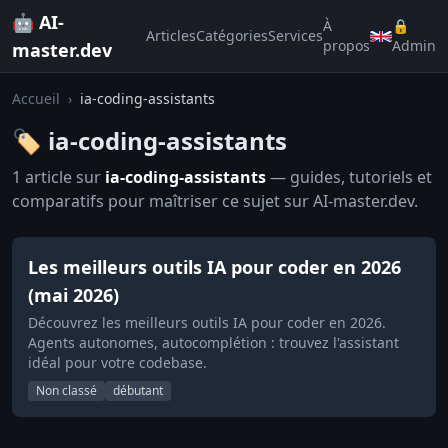
🤖 AI-
À
🔒
Articles
Catégories
Services
propos
Admin
master.dev
Accueil
›
ia-coding-assistants
🏷️ ia-coding-assistants
1 article sur
ia-coding-assistants
— guides, tutoriels et
comparatifs pour maîtriser ce sujet sur AI-master.dev.
Les meilleurs outils IA pour coder en 2026
(mai 2026)
Découvrez les meilleurs outils IA pour coder en 2026.
Agents autonomes, autocomplétion : trouvez l'assistant
idéal pour votre codebase.
Non classé
débutant