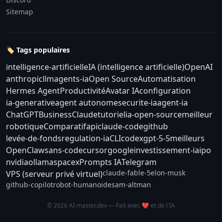
Sitemap
🏷️ Tags populaires
intelligence-artificielle
IA (intelligence artificielle)
OpenAI
anthropic
llm
agents-ia
Open Source
Automatisation
Hermes Agent
Productivité
Avatar IA
configuration
ia-generative
agent autonome
securite-ia
agent-ia
ChatGPT
Business
Claude
tutoriel
ia-open-source
meilleur
robotique
Comparatif
api
claude-code
github
levée-de-fonds
regulation-ia
CLI
codex
gpt-5-5
meilleurs
OpenClaw
sans-code
cursor
google
investissement-ia
ipo
nvidia
ollama
spacex
Prompts IA
Telegram
claude-fable-5
elon-musk
VPS (serveur privé virtuel)
github-copilot
robot-humanoide
sam-altman
© 2026 AI-master.dev — Fait avec ❤️ et de l'IA