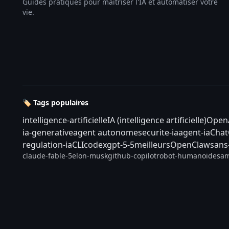
Guides pratiques pour maîtriser l'IA et automatiser votre
vie.
🏷️ Tags populaires
intelligence-artificielle
IA (intelligence artificielle)
Open
ia-generative
agent autonome
securite-ia
agent-ia
Cha
regulation-ia
CLI
codex
gpt-5-5
meilleurs
OpenClaw
sans
claude-fable-5
elon-musk
github-copilot
robot-humanoide
sam