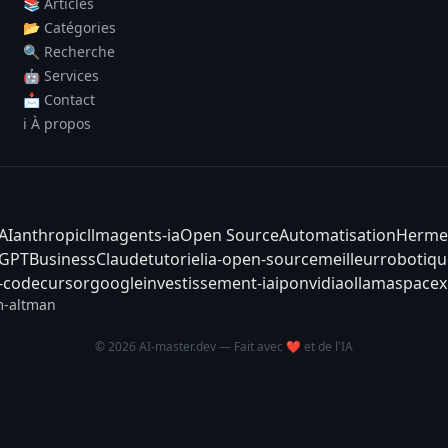
📚 Articles
📂 Catégories
🔍 Recherche
🤖 Services
📩 Contact
ℹ️ À propos
AI
anthropic
llm
agents-ia
Open Source
Automatisation
Herme
tGPT
Business
Claude
tutoriel
ia-open-source
meilleur
robotiqu
-code
cursor
google
investissement-ia
ipo
nvidia
ollama
spacex
-altman
© 2026 AI-master.dev — Fait avec ❤️ et de l'IA