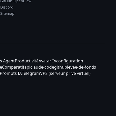
GitHub OpenClaw
Discord
Sitemap
s Agent
Productivité
Avatar IA
configuration
e
Comparatif
api
claude-code
github
levée-de-fonds
Prompts IA
Telegram
VPS (serveur privé virtuel)