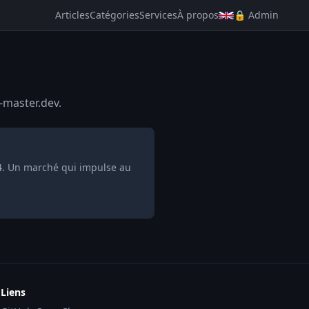
Articles
Catégories
Services
À propos
🔒 Admin
-master.dev.
V4. Un marché qui impulse au
Liens