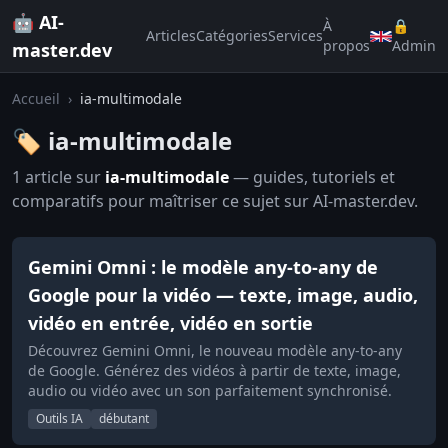
🤖 AI-
À
🔒
Articles
Catégories
Services
propos
Admin
master.dev
Accueil
›
ia-multimodale
🏷️ ia-multimodale
1 article sur
ia-multimodale
— guides, tutoriels et
comparatifs pour maîtriser ce sujet sur AI-master.dev.
Gemini Omni : le modèle any-to-any de
Google pour la vidéo — texte, image, audio,
vidéo en entrée, vidéo en sortie
Découvrez Gemini Omni, le nouveau modèle any-to-any
de Google. Générez des vidéos à partir de texte, image,
audio ou vidéo avec un son parfaitement synchronisé.
Outils IA
débutant