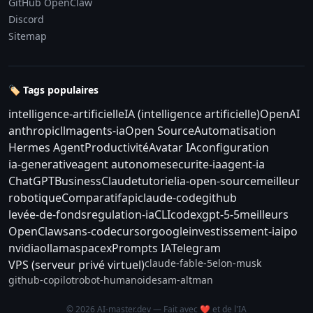
GitHub OpenClaw
Discord
Sitemap
🏷️ Tags populaires
intelligence-artificielle
IA (intelligence artificielle)
OpenAI
anthropic
llm
agents-ia
Open Source
Automatisation
Hermes Agent
Productivité
Avatar IA
configuration
ia-generative
agent autonome
securite-ia
agent-ia
ChatGPT
Business
Claude
tutoriel
ia-open-source
meilleur
robotique
Comparatif
api
claude-code
github
levée-de-fonds
regulation-ia
CLI
codex
gpt-5-5
meilleurs
OpenClaw
sans-code
cursor
google
investissement-ia
ipo
nvidia
ollama
spacex
Prompts IA
Telegram
claude-fable-5
elon-musk
VPS (serveur privé virtuel)
github-copilot
robot-humanoide
sam-altman
© 2026 AI-master.dev — Fait avec ❤️ et de l'IA