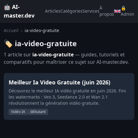
🤖 AI-
À
🔒
Articles
Catégories
Services
propos
Admin
master.dev
Accueil
›
ia-video-gratuite
🏷️ ia-video-gratuite
1 article sur
ia-video-gratuite
— guides, tutoriels et
comparatifs pour maîtriser ce sujet sur AI-master.dev.
Meilleur Ia Video Gratuite (juin 2026)
Découvrez le meilleur IA vidéo gratuite en juin 2026. Fini
les watermarks : Veo 3, Seedance 2.0 et Wan 2.1
révolutionnent la génération vidéo gratuite.
Vidéo IA
débutant