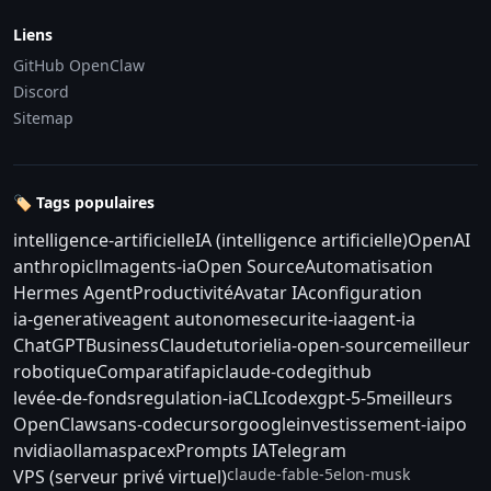
Liens
GitHub OpenClaw
Discord
Sitemap
🏷️ Tags populaires
intelligence-artificielle
IA (intelligence artificielle)
OpenAI
anthropic
llm
agents-ia
Open Source
Automatisation
Hermes Agent
Productivité
Avatar IA
configuration
ia-generative
agent autonome
securite-ia
agent-ia
ChatGPT
Business
Claude
tutoriel
ia-open-source
meilleur
robotique
Comparatif
api
claude-code
github
levée-de-fonds
regulation-ia
CLI
codex
gpt-5-5
meilleurs
OpenClaw
sans-code
cursor
google
investissement-ia
ipo
nvidia
ollama
spacex
Prompts IA
Telegram
claude-fable-5
elon-musk
VPS (serveur privé virtuel)