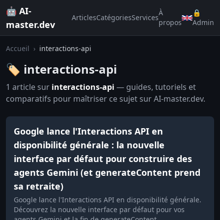
🤖 AI-
À
🔒
Articles
Catégories
Services
propos
Admin
master.dev
Accueil
›
interactions-api
🏷️ interactions-api
1 article sur
interactions-api
— guides, tutoriels et
comparatifs pour maîtriser ce sujet sur AI-master.dev.
Google lance l'Interactions API en
disponibilité générale : la nouvelle
interface par défaut pour construire des
agents Gemini (et generateContent prend
sa retraite)
Google lance l'Interactions API en disponibilité générale.
Découvrez la nouvelle interface par défaut pour vos
agents Gemini et la fin de generateContent.