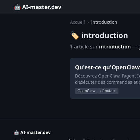
🤖 AI-master.dev
Accueil
›
introduction
🏷️ introduction
1 article sur
introduction
— g
Qu'est-ce qu'OpenClaw 
Découvrez OpenClaw, l'agent I
d'exécuter des commandes et d
OpenClaw
débutant
🤖 AI-master.dev