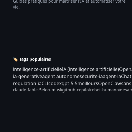
Guides pratiques pour maîtriser l'IA et automatiser votre
vie.
🏷️ Tags populaires
intelligence-artificielle
IA (intelligence artificielle)
Open
ia-generative
agent autonome
securite-ia
agent-ia
Cha
regulation-ia
CLI
codex
gpt-5-5
meilleurs
OpenClaw
sans
claude-fable-5
elon-musk
github-copilot
robot-humanoide
sam