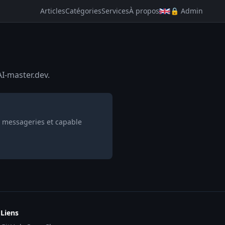
Articles
Catégories
Services
À propos
🔒 Admin
AI-master.dev.
s messageries et capable
Liens