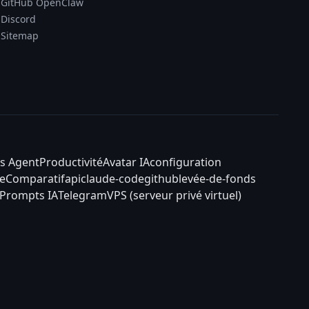
GitHub OpenClaw
Discord
Sitemap
s Agent
Productivité
Avatar IA
configuration
e
Comparatif
api
claude-code
github
levée-de-fonds
Prompts IA
Telegram
VPS (serveur privé virtuel)