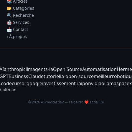
📚 Articles
📂 Catégories
🔍 Recherche
🤖 Services
📩 Contact
ℹ️ À propos
AI
anthropic
llm
agents-ia
Open Source
Automatisation
Herme
tGPT
Business
Claude
tutoriel
ia-open-source
meilleur
robotiqu
-code
cursor
google
investissement-ia
ipo
nvidia
ollama
spacex
-altman
© 2026 AI-master.dev — Fait avec ❤️ et de l'IA