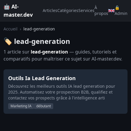
🤖 AI-
À
🔒
Articles
Catégories
Services
propos
Admin
master.dev
Accueil
›
lead-generation
🏷️ lead-generation
1 article sur
lead-generation
— guides, tutoriels et
comparatifs pour maîtriser ce sujet sur AI-master.dev.
Outils Ia Lead Generation
Découvrez les meilleurs outils IA lead generation pour
2025. Automatisez votre prospection B2B, qualifiez et
contactez vos prospects grâce à l'intelligence arti
Marketing IA
débutant