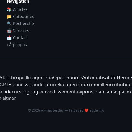
Navigation
📚 Articles
📂 Catégories
🔍 Recherche
🤖 Services
📩 Contact
ℹ️ À propos
AI
anthropic
llm
agents-ia
Open Source
Automatisation
Herme
tGPT
Business
Claude
tutoriel
ia-open-source
meilleur
robotiqu
-code
cursor
google
investissement-ia
ipo
nvidia
ollama
spacex
-altman
© 2026 AI-master.dev — Fait avec ❤️ et de l'IA