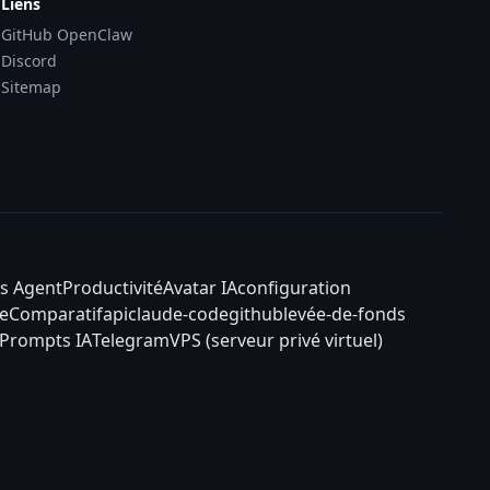
Liens
GitHub OpenClaw
Discord
Sitemap
s Agent
Productivité
Avatar IA
configuration
e
Comparatif
api
claude-code
github
levée-de-fonds
Prompts IA
Telegram
VPS (serveur privé virtuel)