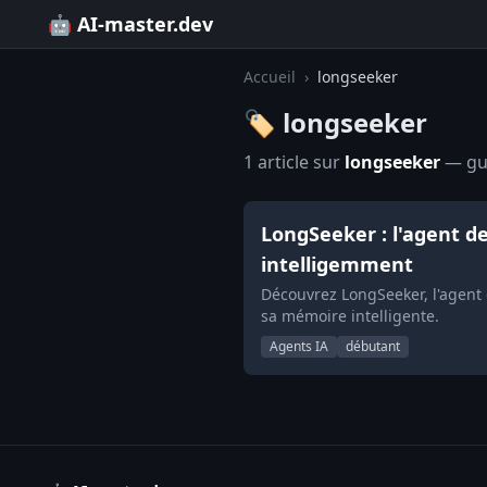
🤖 AI-master.dev
Accueil
›
longseeker
🏷️ longseeker
1 article sur
longseeker
— gui
LongSeeker : l'agent 
intelligemment
Découvrez LongSeeker, l'agent 
sa mémoire intelligente.
Agents IA
débutant