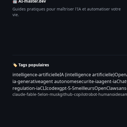
🤖 AI-master.dev
Guides pratiques pour maîtriser l'IA et automatiser votre
vie.
🏷️ Tags populaires
intelligence-artificielle
IA (intelligence artificielle)
Open
ia-generative
agent autonome
securite-ia
agent-ia
Cha
regulation-ia
CLI
codex
gpt-5-5
meilleurs
OpenClaw
sans
claude-fable-5
elon-musk
github-copilot
robot-humanoide
sam