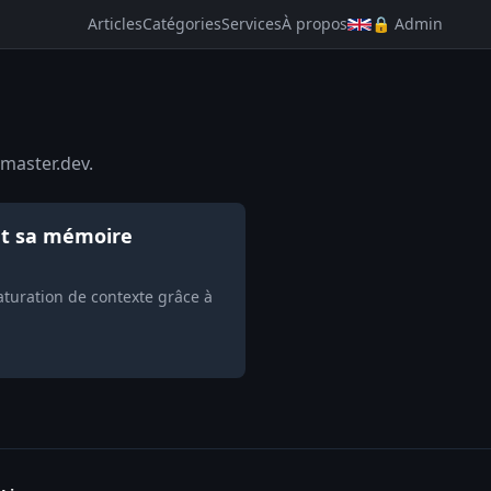
Articles
Catégories
Services
À propos
🔒 Admin
-master.dev.
nt sa mémoire
aturation de contexte grâce à