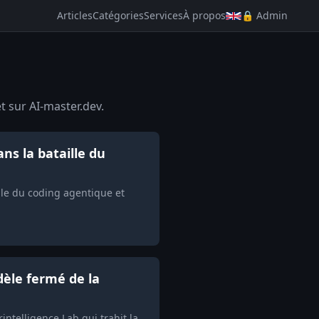
Articles
Catégories
Services
À propos
🔒 Admin
t sur AI-master.dev.
ns la bataille du
lle du coding agentique et
èle fermé de la
telligence Lab qui trahit la