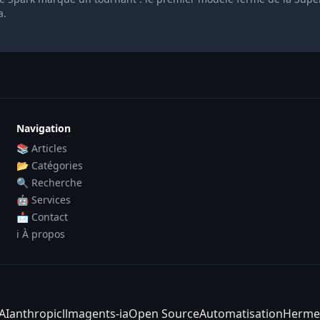
a.
Navigation
📚 Articles
📂 Catégories
🔍 Recherche
🤖 Services
📩 Contact
ℹ️ À propos
AI
anthropic
llm
agents-ia
Open Source
Automatisation
Herme