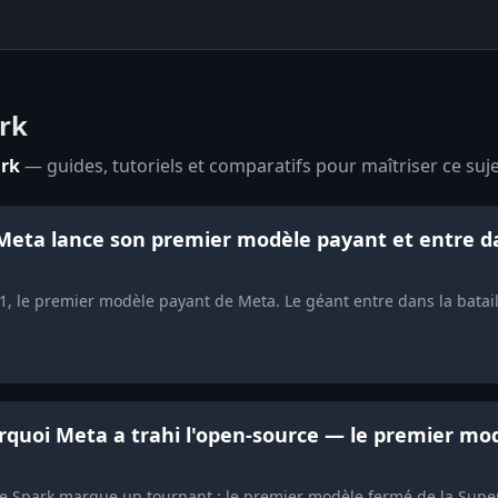
rk
rk
— guides, tutoriels et comparatifs pour maîtriser ce suje
Meta lance son premier modèle payant et entre da
, le premier modèle payant de Meta. Le géant entre dans la batai
quoi Meta a trahi l'open-source — le premier mod
Spark marque un tournant : le premier modèle fermé de la Superin