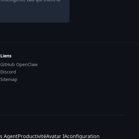
Liens
GitHub OpenClaw
Discord
Sitemap
s Agent
Productivité
Avatar IA
configuration