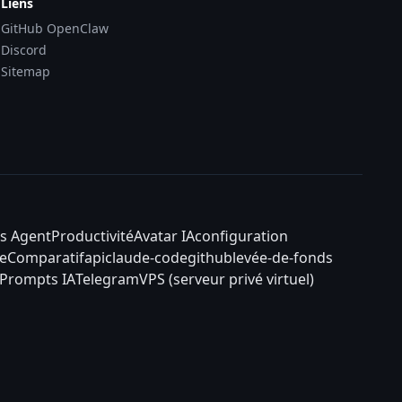
Liens
GitHub OpenClaw
Discord
Sitemap
s Agent
Productivité
Avatar IA
configuration
e
Comparatif
api
claude-code
github
levée-de-fonds
Prompts IA
Telegram
VPS (serveur privé virtuel)