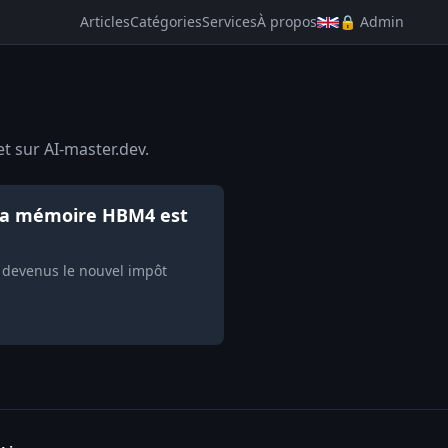
Articles
Catégories
Services
À propos
🔒 Admin
t sur AI-master.dev.
 la mémoire HBM4 est
devenus le nouvel impôt