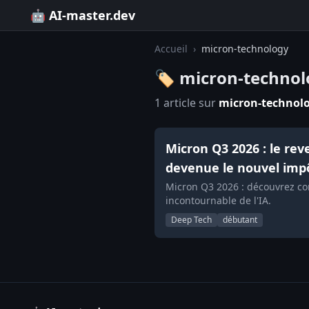
🤖 AI-master.dev
Accueil
›
micron-technology
🏷️ micron-techno
1 article sur
micron-technol
Micron Q3 2026 : le r
devenue le nouvel impô
Micron Q3 2026 : découvrez c
incontournable de l'IA.
Deep Tech
débutant