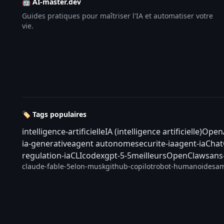
🤖 AI-master.dev
Guides pratiques pour maîtriser l'IA et automatiser votre
vie.
🏷️ Tags populaires
intelligence-artificielle
IA (intelligence artificielle)
Open
ia-generative
agent autonome
securite-ia
agent-ia
Cha
regulation-ia
CLI
codex
gpt-5-5
meilleurs
OpenClaw
sans
claude-fable-5
elon-musk
github-copilot
robot-humanoide
sam