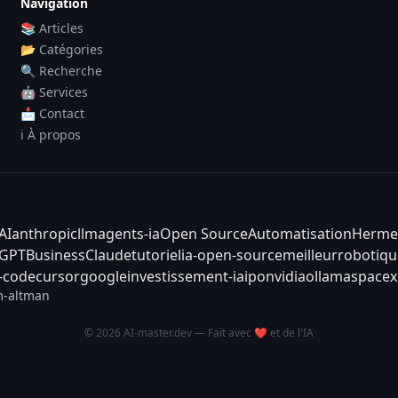
Navigation
📚 Articles
📂 Catégories
🔍 Recherche
🤖 Services
📩 Contact
ℹ️ À propos
AI
anthropic
llm
agents-ia
Open Source
Automatisation
Herme
tGPT
Business
Claude
tutoriel
ia-open-source
meilleur
robotiqu
-code
cursor
google
investissement-ia
ipo
nvidia
ollama
spacex
-altman
© 2026 AI-master.dev — Fait avec ❤️ et de l'IA