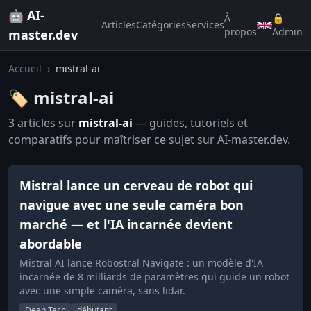
🤖 AI-
À
🔒
Articles
Catégories
Services
propos
Admin
master.dev
Accueil
›
mistral-ai
🏷️ mistral-ai
3 articles sur
mistral-ai
— guides, tutoriels et
comparatifs pour maîtriser ce sujet sur AI-master.dev.
Mistral lance un cerveau de robot qui
navigue avec une seule caméra bon
marché — et l'IA incarnée devient
abordable
Mistral AI lance Robostral Navigate : un modèle d'IA
incarnée de 8 milliards de paramètres qui guide un robot
avec une simple caméra, sans lidar.
Deep Tech
débutant