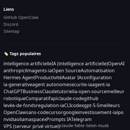
Liens
GitHub OpenClaw
Discord
Sitemap
🏷️ Tags populaires
intelligence-artificielle
IA (intelligence artificielle)
OpenAI
anthropic
llm
agents-ia
Open Source
Automatisation
Hermes Agent
Productivité
Avatar IA
configuration
ia-generative
agent autonome
securite-ia
agent-ia
ChatGPT
Business
Claude
tutoriel
ia-open-source
meilleur
robotique
Comparatif
api
claude-code
github
levée-de-fonds
regulation-ia
CLI
codex
gpt-5-5
meilleurs
OpenClaw
sans-code
cursor
google
investissement-ia
ipo
nvidia
ollama
spacex
Prompts IA
Telegram
claude-fable-5
elon-musk
VPS (serveur privé virtuel)