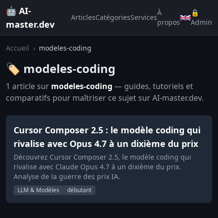
🤖 AI-
À
🔒
Articles
Catégories
Services
propos
Admin
master.dev
Accueil
›
modeles-coding
🏷️ modeles-coding
1 article sur
modeles-coding
— guides, tutoriels et
comparatifs pour maîtriser ce sujet sur AI-master.dev.
Cursor Composer 2.5 : le modèle coding qui
rivalise avec Opus 4.7 à un dixième du prix
Découvrez Cursor Composer 2.5, le modèle coding qui
rivalise avec Claude Opus 4.7 à un dixième du prix.
Analyse de la guerre des prix IA.
LLM & Modèles
débutant