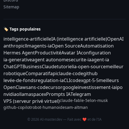
Sitemap
🏷️ Tags populaires
intelligence-artificielle
IA (intelligence artificielle)
OpenAI
anthropic
llm
agents-ia
Open Source
Automatisation
Hermes Agent
Productivité
Avatar IA
configuration
ia-generative
agent autonome
securite-ia
agent-ia
ChatGPT
Business
Claude
tutoriel
ia-open-source
meilleur
robotique
Comparatif
api
claude-code
github
levée-de-fonds
regulation-ia
CLI
codex
gpt-5-5
meilleurs
OpenClaw
sans-code
cursor
google
investissement-ia
ipo
nvidia
ollama
spacex
Prompts IA
Telegram
claude-fable-5
elon-musk
VPS (serveur privé virtuel)
github-copilot
robot-humanoide
sam-altman
© 2026 AI-master.dev — Fait avec ❤️ et de l'IA