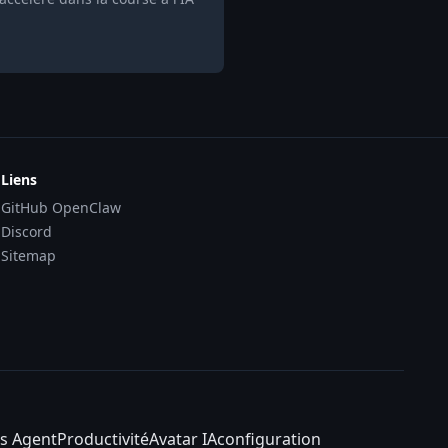
Liens
GitHub OpenClaw
Discord
Sitemap
s Agent
Productivité
Avatar IA
configuration