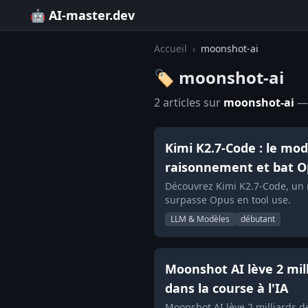
🤖 AI-master.dev
Accueil
›
moonshot-ai
🏷️ moonshot-ai
2 articles sur
moonshot-ai
— 
Kimi K2.7-Code : le mo
raisonnement et bat O
Découvrez Kimi K2.7-Code, un 
surpasse Opus en tool use.
LLM & Modèles
débutant
Moonshot AI lève 2 mill
dans la course à l'IA
Moonshot AI lève 2 milliards d