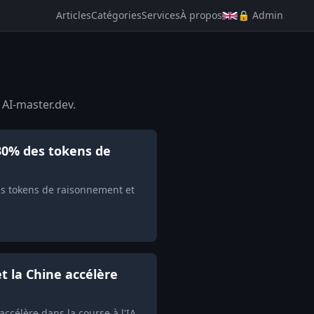
Articles
Catégories
Services
À propos
🔒 Admin
 AI-master.dev.
30% des tokens de
s tokens de raisonnement et
t la Chine accélère
ccélère dans la course à l'IA