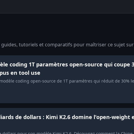
guides, tutoriels et comparatifs pour maîtriser ce sujet sur
dèle coding 1T paramètres open-source qui coupe 
pus en tool use
modèle coding open-source de 1T paramètres qui réduit de 30% le
iards de dollars : Kimi K2.6 domine l'open-weight e
e dollars pour son modèle Kimi K2.6. Découvrez comment la Chine a