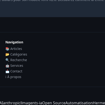
Navigation
📚 Articles
📂 Catégories
🔍 Recherche
🤖 Services
📩 Contact
ℹ️ À propos
AI
anthropic
llm
agents-ia
Open Source
Automatisation
Herme