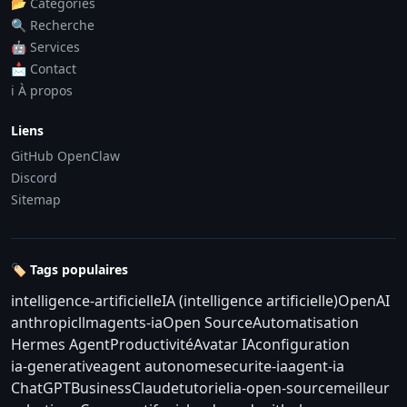
📂 Catégories
🔍 Recherche
🤖 Services
📩 Contact
ℹ️ À propos
Liens
GitHub OpenClaw
Discord
Sitemap
🏷️ Tags populaires
intelligence-artificielle
IA (intelligence artificielle)
OpenAI
anthropic
llm
agents-ia
Open Source
Automatisation
Hermes Agent
Productivité
Avatar IA
configuration
ia-generative
agent autonome
securite-ia
agent-ia
ChatGPT
Business
Claude
tutoriel
ia-open-source
meilleur