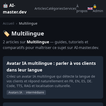
🤖 AI-
À
🔒
Articles
Catégories
Services
propos
Admin
master.dev
Accueil
›
Multilingue
🏷️ Multilingue
2 articles sur
Multilingue
— guides, tutoriels et
comparatifs pour maîtriser ce sujet sur AI-master.dev.
Avatar IA multilingue : parler à vos clients
dans leur langue
Créez un avatar IA multilingue qui détecte la langue de
vos clients et répond naturellement en FR, EN, ES, DE.
Code, TTS, RAG et localisation culturelle.
Avatars IA
intermédiaire