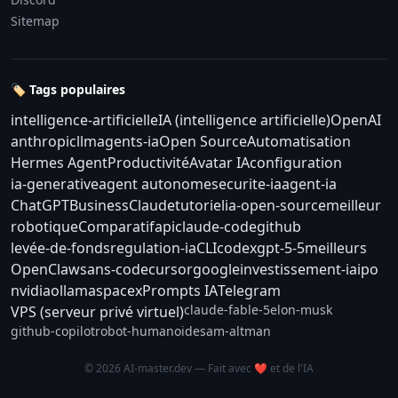
Sitemap
🏷️ Tags populaires
intelligence-artificielle
IA (intelligence artificielle)
OpenAI
anthropic
llm
agents-ia
Open Source
Automatisation
Hermes Agent
Productivité
Avatar IA
configuration
ia-generative
agent autonome
securite-ia
agent-ia
ChatGPT
Business
Claude
tutoriel
ia-open-source
meilleur
robotique
Comparatif
api
claude-code
github
levée-de-fonds
regulation-ia
CLI
codex
gpt-5-5
meilleurs
OpenClaw
sans-code
cursor
google
investissement-ia
ipo
nvidia
ollama
spacex
Prompts IA
Telegram
claude-fable-5
elon-musk
VPS (serveur privé virtuel)
github-copilot
robot-humanoide
sam-altman
© 2026 AI-master.dev — Fait avec ❤️ et de l'IA