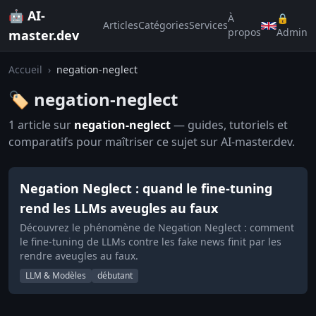
🤖 AI-
À
🔒
Articles
Catégories
Services
propos
Admin
master.dev
Accueil
›
negation-neglect
🏷️ negation-neglect
1 article sur
negation-neglect
— guides, tutoriels et
comparatifs pour maîtriser ce sujet sur AI-master.dev.
Negation Neglect : quand le fine-tuning
rend les LLMs aveugles au faux
Découvrez le phénomène de Negation Neglect : comment
le fine-tuning de LLMs contre les fake news finit par les
rendre aveugles au faux.
LLM & Modèles
débutant