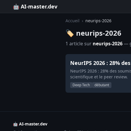
🤖 AI-master.dev
Accueil
›
neurips-2026
🏷️ neurips-2026
1 article sur
neurips-2026
— g
NeurIPS 2026 : 28% des
NeurIPS 2026 : 28% des soumiss
scientifique et le peer review.
Deep Tech
débutant
🤖 AI-master.dev