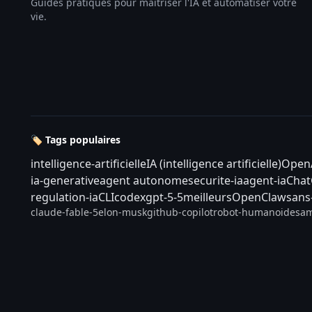
Guides pratiques pour maîtriser l'IA et automatiser votre
vie.
🏷️ Tags populaires
intelligence-artificielle
IA (intelligence artificielle)
Open
ia-generative
agent autonome
securite-ia
agent-ia
Cha
regulation-ia
CLI
codex
gpt-5-5
meilleurs
OpenClaw
sans
claude-fable-5
elon-musk
github-copilot
robot-humanoide
sam