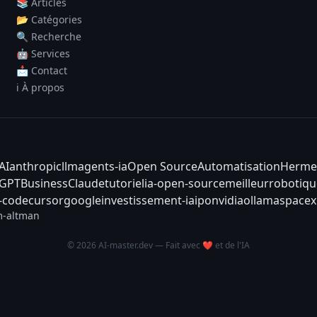
📚 Articles
📂 Catégories
🔍 Recherche
🤖 Services
📩 Contact
ℹ️ À propos
AI
anthropic
llm
agents-ia
Open Source
Automatisation
Herme
tGPT
Business
Claude
tutoriel
ia-open-source
meilleur
robotiqu
-code
cursor
google
investissement-ia
ipo
nvidia
ollama
spacex
-altman
© 2026 AI-master.dev — Fait avec ❤️ et de l'IA