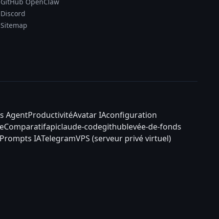
GitHub OpenClaw
Discord
Sitemap
s Agent
Productivité
Avatar IA
configuration
e
Comparatif
api
claude-code
github
levée-de-fonds
Prompts IA
Telegram
VPS (serveur privé virtuel)