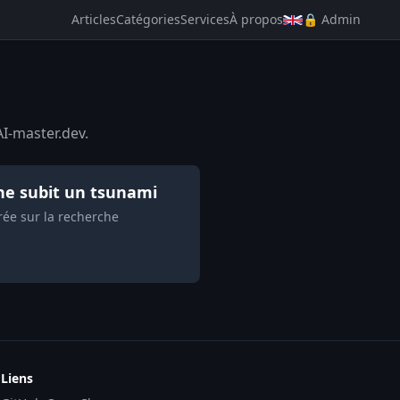
Articles
Catégories
Services
À propos
🔒 Admin
AI-master.dev.
che subit un tsunami
rée sur la recherche
Liens