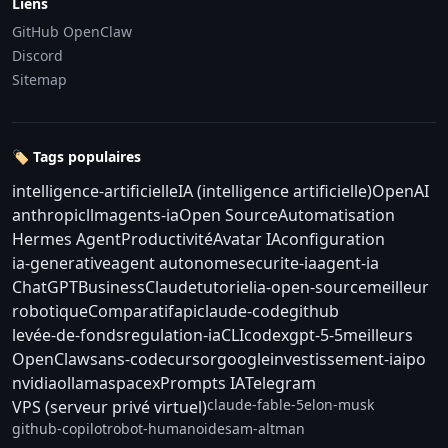
Liens
GitHub OpenClaw
Discord
Sitemap
🏷️ Tags populaires
intelligence-artificielle
IA (intelligence artificielle)
OpenAI
anthropic
llm
agents-ia
Open Source
Automatisation
Hermes Agent
Productivité
Avatar IA
configuration
ia-generative
agent autonome
securite-ia
agent-ia
ChatGPT
Business
Claude
tutoriel
ia-open-source
meilleur
robotique
Comparatif
api
claude-code
github
levée-de-fonds
regulation-ia
CLI
codex
gpt-5-5
meilleurs
OpenClaw
sans-code
cursor
google
investissement-ia
ipo
nvidia
ollama
spacex
Prompts IA
Telegram
claude-fable-5
elon-musk
VPS (serveur privé virtuel)
github-copilot
robot-humanoide
sam-altman