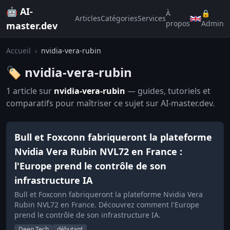
🤖 AI-
À
🔒
Articles
Catégories
Services
propos
Admin
master.dev
Accueil
›
nvidia-vera-rubin
🏷️ nvidia-vera-rubin
1 article sur
nvidia-vera-rubin
— guides, tutoriels et
comparatifs pour maîtriser ce sujet sur AI-master.dev.
Bull et Foxconn fabriqueront la plateforme
Nvidia Vera Rubin NVL72 en France :
l'Europe prend le contrôle de son
infrastructure IA
Bull et Foxconn fabriqueront la plateforme Nvidia Vera
Rubin NVL72 en France. Découvrez comment l'Europe
prend le contrôle de son infrastructure IA.
Deep Tech
débutant