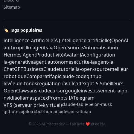
Sitemap
🏷️ Tags populaires
intelligence-artificielle
IA (intelligence artificielle)
OpenAI
anthropic
llm
agents-ia
Open Source
Automatisation
Hermes Agent
Productivité
Avatar IA
configuration
ia-generative
agent autonome
securite-ia
agent-ia
ChatGPT
Business
Claude
tutoriel
ia-open-source
meilleur
robotique
Comparatif
api
claude-code
github
levée-de-fonds
regulation-ia
CLI
codex
gpt-5-5
meilleurs
OpenClaw
sans-code
cursor
google
investissement-ia
ipo
nvidia
ollama
spacex
Prompts IA
Telegram
claude-fable-5
elon-musk
VPS (serveur privé virtuel)
github-copilot
robot-humanoide
sam-altman
© 2026 AI-master.dev — Fait avec ❤️ et de l'IA