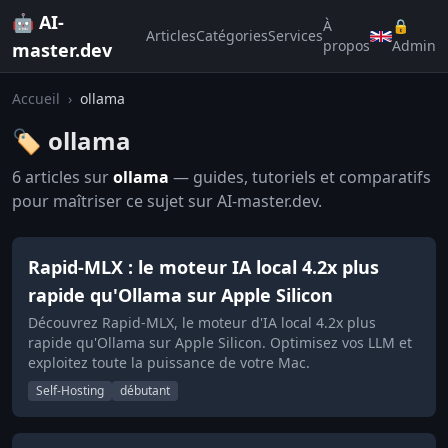
🤖 AI-
À
🔒
Articles
Catégories
Services
propos
Admin
master.dev
Accueil
›
ollama
🏷️ ollama
6 articles sur
ollama
— guides, tutoriels et comparatifs
pour maîtriser ce sujet sur AI-master.dev.
Rapid-MLX : le moteur IA local 4.2x plus
rapide qu'Ollama sur Apple Silicon
Découvrez Rapid-MLX, le moteur d'IA local 4.2x plus
rapide qu'Ollama sur Apple Silicon. Optimisez vos LLM et
exploitez toute la puissance de votre Mac.
Self-Hosting
débutant