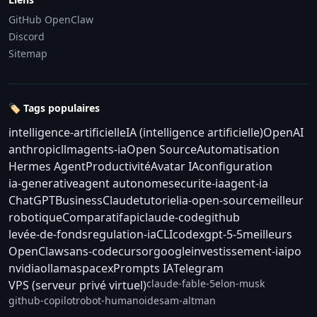
GitHub OpenClaw
Discord
Sitemap
🏷️ Tags populaires
intelligence-artificielle
IA (intelligence artificielle)
OpenAI
anthropic
llm
agents-ia
Open Source
Automatisation
Hermes Agent
Productivité
Avatar IA
configuration
ia-generative
agent autonome
securite-ia
agent-ia
ChatGPT
Business
Claude
tutoriel
ia-open-source
meilleur
robotique
Comparatif
api
claude-code
github
levée-de-fonds
regulation-ia
CLI
codex
gpt-5-5
meilleurs
OpenClaw
sans-code
cursor
google
investissement-ia
ipo
nvidia
ollama
spacex
Prompts IA
Telegram
claude-fable-5
elon-musk
VPS (serveur privé virtuel)
github-copilot
robot-humanoide
sam-altman