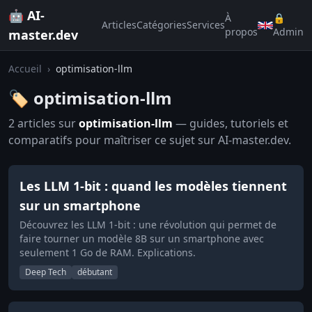
🤖 AI-
À
🔒
Articles
Catégories
Services
propos
Admin
master.dev
Accueil
›
optimisation-llm
🏷️ optimisation-llm
2 articles sur
optimisation-llm
— guides, tutoriels et
comparatifs pour maîtriser ce sujet sur AI-master.dev.
Les LLM 1-bit : quand les modèles tiennent
sur un smartphone
Découvrez les LLM 1-bit : une révolution qui permet de
faire tourner un modèle 8B sur un smartphone avec
seulement 1 Go de RAM. Explications.
Deep Tech
débutant