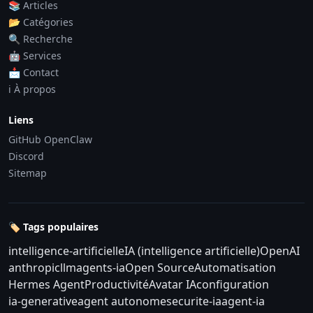
📚 Articles
📂 Catégories
🔍 Recherche
🤖 Services
📩 Contact
ℹ️ À propos
Liens
GitHub OpenClaw
Discord
Sitemap
🏷️ Tags populaires
intelligence-artificielle
IA (intelligence artificielle)
OpenAI
anthropic
llm
agents-ia
Open Source
Automatisation
Hermes Agent
Productivité
Avatar IA
configuration
ia-generative
agent autonome
securite-ia
agent-ia