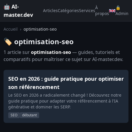
🤖 AI-
À
🔒
Articles
Catégories
Services
propos
Admin
master.dev
Accueil
›
optimisation-seo
🏷️ optimisation-seo
1 article sur
optimisation-seo
— guides, tutoriels et
comparatifs pour maîtriser ce sujet sur AI-master.dev.
SEO en 2026 : guide pratique pour optimiser
son référencement
Le SEO en 2026 a radicalement changé ! Découvrez notre
guide pratique pour adapter votre référencement à l'IA
générative et dominer les SERP.
SEO
débutant