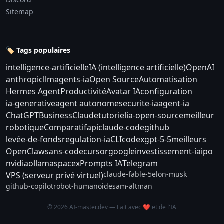
Sitemap
🏷️ Tags populaires
intelligence-artificielle
IA (intelligence artificielle)
OpenAI
anthropic
llm
agents-ia
Open Source
Automatisation
Hermes Agent
Productivité
Avatar IA
configuration
ia-generative
agent autonome
securite-ia
agent-ia
ChatGPT
Business
Claude
tutoriel
ia-open-source
meilleur
robotique
Comparatif
api
claude-code
github
levée-de-fonds
regulation-ia
CLI
codex
gpt-5-5
meilleurs
OpenClaw
sans-code
cursor
google
investissement-ia
ipo
nvidia
ollama
spacex
Prompts IA
Telegram
claude-fable-5
elon-musk
VPS (serveur privé virtuel)
github-copilot
robot-humanoide
sam-altman
© 2026 AI-master.dev — Fait avec ❤️ et de l'IA