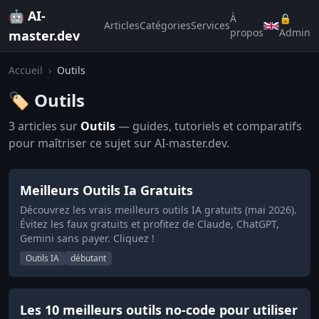
🤖 AI-
À
🔒
Articles
Catégories
Services
propos
Admin
master.dev
Accueil
›
Outils
🏷️ Outils
3 articles sur
Outils
— guides, tutoriels et comparatifs
pour maîtriser ce sujet sur AI-master.dev.
Meilleurs Outils Ia Gratuits
Découvrez les vrais meilleurs outils IA gratuits (mai 2026).
Évitez les faux gratuits et profitez de Claude, ChatGPT,
Gemini sans payer. Cliquez !
Outils IA
débutant
Les 10 meilleurs outils no-code pour utiliser