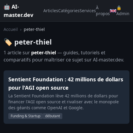
🤖 AI-
À
🔒
Articles
Catégories
Services
propos
Admin
master.dev
Accueil
›
peter-thiel
🏷️ peter-thiel
1 article sur
peter-thiel
— guides, tutoriels et
comparatifs pour maîtriser ce sujet sur AI-master.dev.
Sentient Foundation : 42 millions de dollars
pour l'AGI open source
La Sentient Foundation lève 42 millions de dollars pour
financer l'AGI open source et rivaliser avec le monopole
des géants comme OpenAI et Google.
Funding & Startup
débutant