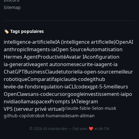
Sitemap
🏷️ Tags populaires
intelligence-artificielle
IA (intelligence artificielle)
OpenAI
anthropic
llm
agents-ia
Open Source
Automatisation
Hermes Agent
Productivité
Avatar IA
configuration
ia-generative
agent autonome
securite-ia
agent-ia
ChatGPT
Business
Claude
tutoriel
ia-open-source
meilleur
robotique
Comparatif
api
claude-code
github
levée-de-fonds
regulation-ia
CLI
codex
gpt-5-5
meilleurs
OpenClaw
sans-code
cursor
google
investissement-ia
ipo
nvidia
ollama
spacex
Prompts IA
Telegram
claude-fable-5
elon-musk
VPS (serveur privé virtuel)
github-copilot
robot-humanoide
sam-altman
© 2026 AI-master.dev — Fait avec ❤️ et de l'IA