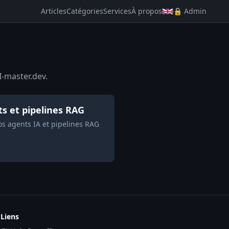
Articles
Catégories
Services
À propos
🔒 Admin
I-master.dev.
ts et pipelines RAG
s agents IA et pipelines RAG
Liens