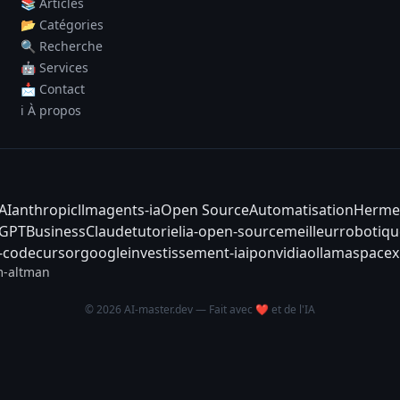
📚 Articles
📂 Catégories
🔍 Recherche
🤖 Services
📩 Contact
ℹ️ À propos
AI
anthropic
llm
agents-ia
Open Source
Automatisation
Herme
tGPT
Business
Claude
tutoriel
ia-open-source
meilleur
robotiqu
-code
cursor
google
investissement-ia
ipo
nvidia
ollama
spacex
-altman
© 2026 AI-master.dev — Fait avec ❤️ et de l'IA