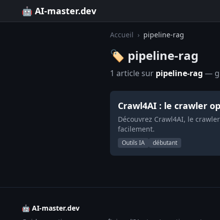
🤖 AI-master.dev
Accueil
›
pipeline-rag
🏷️ pipeline-rag
1 article sur
pipeline-rag
— gu
Crawl4AI : le crawler 
Découvrez Crawl4AI, le crawle
facilement.
Outils IA
débutant
🤖 AI-master.dev