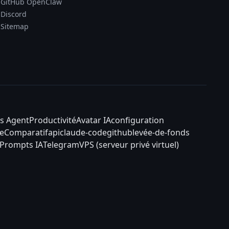
GitHub OpenClaw
Discord
Sitemap
s Agent
Productivité
Avatar IA
configuration
e
Comparatif
api
claude-code
github
levée-de-fonds
Prompts IA
Telegram
VPS (serveur privé virtuel)