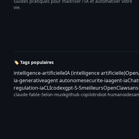
Guides pratiques pour maîtriser l'IA et automatiser votre
vie.
🏷️ Tags populaires
intelligence-artificielle
IA (intelligence artificielle)
Open
ia-generative
agent autonome
securite-ia
agent-ia
Cha
regulation-ia
CLI
codex
gpt-5-5
meilleurs
OpenClaw
sans
claude-fable-5
elon-musk
github-copilot
robot-humanoide
sam