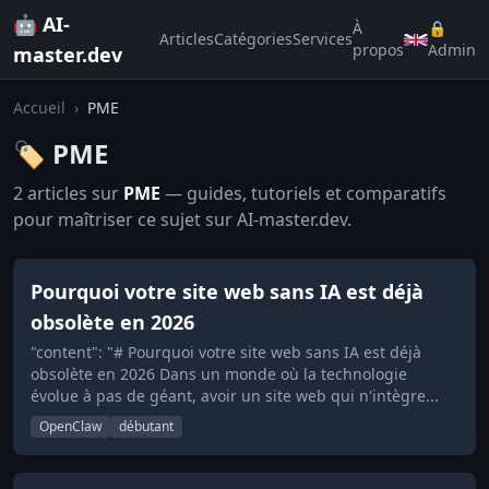
🤖 AI-
À
🔒
Articles
Catégories
Services
propos
Admin
master.dev
Accueil
›
PME
🏷️ PME
2 articles sur
PME
— guides, tutoriels et comparatifs
pour maîtriser ce sujet sur AI-master.dev.
Pourquoi votre site web sans IA est déjà
obsolète en 2026
"content": "# Pourquoi votre site web sans IA est déjà
obsolète en 2026 Dans un monde où la technologie
évolue à pas de géant, avoir un site web qui n'intègre...
OpenClaw
débutant