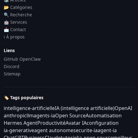
📂 Catégories
🔍 Recherche
🤖 Services
📩 Contact
ℹ️ À propos
Liens
GitHub OpenClaw
Discord
Sitemap
🏷️ Tags populaires
intelligence-artificielle
IA (intelligence artificielle)
OpenAI
anthropic
llm
agents-ia
Open Source
Automatisation
Hermes Agent
Productivité
Avatar IA
configuration
ia-generative
agent autonome
securite-ia
agent-ia
ChatGPT
Business
Claude
tutoriel
ia-open-source
meilleur