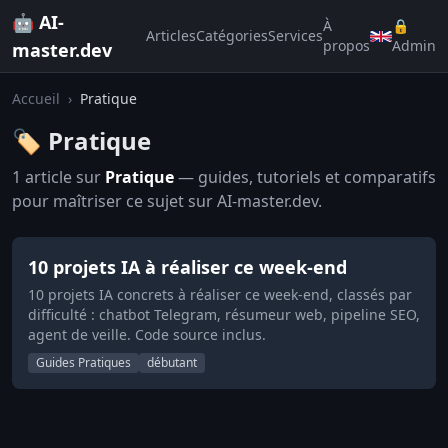
🤖 AI-
À
🔒
Articles
Catégories
Services
propos
Admin
master.dev
Accueil
›
Pratique
🏷️ Pratique
1 article sur
Pratique
— guides, tutoriels et comparatifs
pour maîtriser ce sujet sur AI-master.dev.
10 projets IA à réaliser ce week-end
10 projets IA concrets à réaliser ce week-end, classés par
difficulté : chatbot Telegram, résumeur web, pipeline SEO,
agent de veille. Code source inclus.
Guides Pratiques
débutant