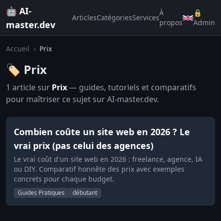
🤖 AI-
À
🔒
Articles
Catégories
Services
propos
Admin
master.dev
Accueil
›
Prix
🏷️ Prix
1 article sur
Prix
— guides, tutoriels et comparatifs
pour maîtriser ce sujet sur AI-master.dev.
Combien coûte un site web en 2026 ? Le
vrai prix (pas celui des agences)
Le vrai coût d'un site web en 2026 : freelance, agence, IA
ou DIY. Comparatif honnête des prix avec exemples
concrets pour chaque budget.
Guides Pratiques
débutant