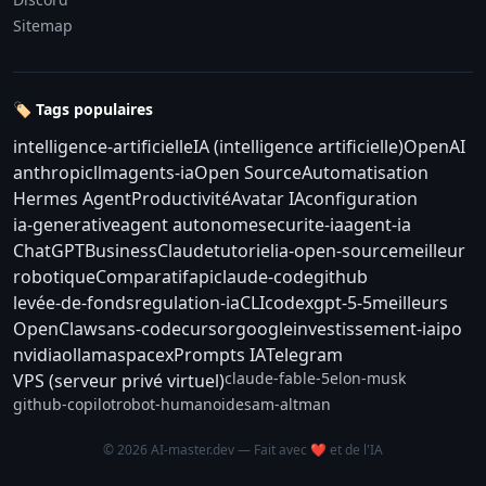
Sitemap
🏷️ Tags populaires
intelligence-artificielle
IA (intelligence artificielle)
OpenAI
anthropic
llm
agents-ia
Open Source
Automatisation
Hermes Agent
Productivité
Avatar IA
configuration
ia-generative
agent autonome
securite-ia
agent-ia
ChatGPT
Business
Claude
tutoriel
ia-open-source
meilleur
robotique
Comparatif
api
claude-code
github
levée-de-fonds
regulation-ia
CLI
codex
gpt-5-5
meilleurs
OpenClaw
sans-code
cursor
google
investissement-ia
ipo
nvidia
ollama
spacex
Prompts IA
Telegram
claude-fable-5
elon-musk
VPS (serveur privé virtuel)
github-copilot
robot-humanoide
sam-altman
© 2026 AI-master.dev — Fait avec ❤️ et de l'IA