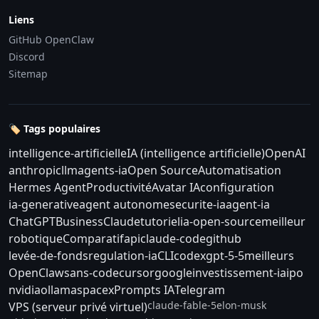
Liens
GitHub OpenClaw
Discord
Sitemap
🏷️ Tags populaires
intelligence-artificielle
IA (intelligence artificielle)
OpenAI
anthropic
llm
agents-ia
Open Source
Automatisation
Hermes Agent
Productivité
Avatar IA
configuration
ia-generative
agent autonome
securite-ia
agent-ia
ChatGPT
Business
Claude
tutoriel
ia-open-source
meilleur
robotique
Comparatif
api
claude-code
github
levée-de-fonds
regulation-ia
CLI
codex
gpt-5-5
meilleurs
OpenClaw
sans-code
cursor
google
investissement-ia
ipo
nvidia
ollama
spacex
Prompts IA
Telegram
claude-fable-5
elon-musk
VPS (serveur privé virtuel)