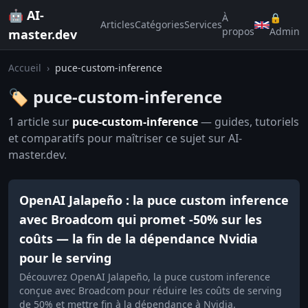
🤖 AI-
À
🔒
Articles
Catégories
Services
propos
Admin
master.dev
Accueil
›
puce-custom-inference
🏷️ puce-custom-inference
1 article sur
puce-custom-inference
— guides, tutoriels
et comparatifs pour maîtriser ce sujet sur AI-
master.dev.
OpenAI Jalapeño : la puce custom inference
avec Broadcom qui promet -50% sur les
coûts — la fin de la dépendance Nvidia
pour le serving
Découvrez OpenAI Jalapeño, la puce custom inference
conçue avec Broadcom pour réduire les coûts de serving
de 50% et mettre fin à la dépendance à Nvidia.