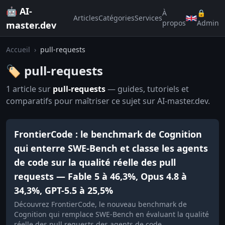
🤖 AI-
À
🔒
Articles
Catégories
Services
propos
Admin
master.dev
Accueil
›
pull-requests
🏷️ pull-requests
1 article sur
pull-requests
— guides, tutoriels et
comparatifs pour maîtriser ce sujet sur AI-master.dev.
FrontierCode : le benchmark de Cognition
qui enterre SWE-Bench et classe les agents
de code sur la qualité réelle des pull
requests — Fable 5 à 46,3%, Opus 4.8 à
34,3%, GPT-5.5 à 25,5%
Découvrez FrontierCode, le nouveau benchmark de
Cognition qui remplace SWE-Bench en évaluant la qualité
réelle des pull requests des agents de code.