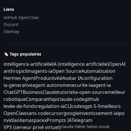
Liens
GitHub OpenClaw
Discord
Sitemap
🏷️ Tags populaires
intelligence-artificielle
IA (intelligence artificielle)
OpenAI
anthropic
llm
agents-ia
Open Source
Automatisation
Hermes Agent
Productivité
Avatar IA
configuration
ia-generative
agent autonome
securite-ia
agent-ia
ChatGPT
Business
Claude
tutoriel
ia-open-source
meilleur
robotique
Comparatif
api
claude-code
github
levée-de-fonds
regulation-ia
CLI
codex
gpt-5-5
meilleurs
OpenClaw
sans-code
cursor
google
investissement-ia
ipo
nvidia
ollama
spacex
Prompts IA
Telegram
claude-fable-5
elon-musk
VPS (serveur privé virtuel)