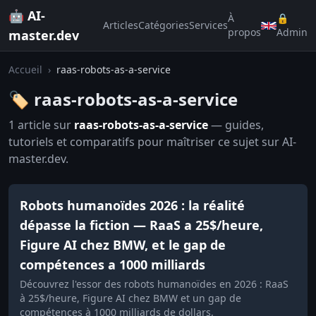
🤖 AI-
À
🔒
Articles
Catégories
Services
propos
Admin
master.dev
Accueil
›
raas-robots-as-a-service
🏷️ raas-robots-as-a-service
1 article sur
raas-robots-as-a-service
— guides,
tutoriels et comparatifs pour maîtriser ce sujet sur AI-
master.dev.
Robots humanoïdes 2026 : la réalité
dépasse la fiction — RaaS a 25$/heure,
Figure AI chez BMW, et le gap de
compétences a 1000 milliards
Découvrez l'essor des robots humanoïdes en 2026 : RaaS
à 25$/heure, Figure AI chez BMW et un gap de
compétences à 1000 milliards de dollars.