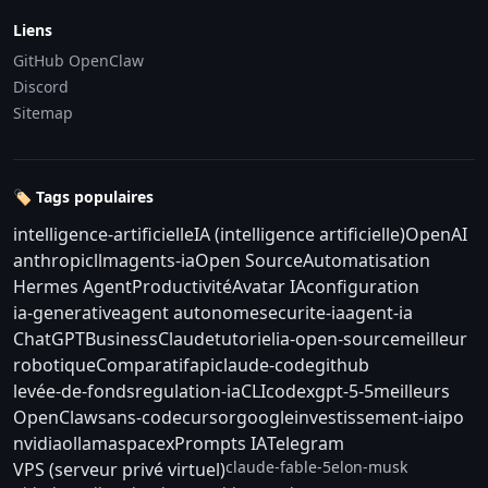
Liens
GitHub OpenClaw
Discord
Sitemap
🏷️ Tags populaires
intelligence-artificielle
IA (intelligence artificielle)
OpenAI
anthropic
llm
agents-ia
Open Source
Automatisation
Hermes Agent
Productivité
Avatar IA
configuration
ia-generative
agent autonome
securite-ia
agent-ia
ChatGPT
Business
Claude
tutoriel
ia-open-source
meilleur
robotique
Comparatif
api
claude-code
github
levée-de-fonds
regulation-ia
CLI
codex
gpt-5-5
meilleurs
OpenClaw
sans-code
cursor
google
investissement-ia
ipo
nvidia
ollama
spacex
Prompts IA
Telegram
claude-fable-5
elon-musk
VPS (serveur privé virtuel)