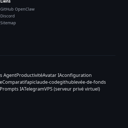
Liens
GitHub OpenClaw
Discord
Sitemap
s Agent
Productivité
Avatar IA
configuration
e
Comparatif
api
claude-code
github
levée-de-fonds
Prompts IA
Telegram
VPS (serveur privé virtuel)