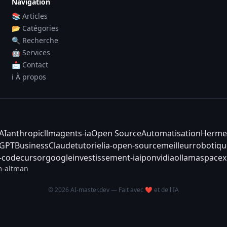
Navigation
📚 Articles
📂 Catégories
🔍 Recherche
🤖 Services
📩 Contact
ℹ️ À propos
AI
anthropic
llm
agents-ia
Open Source
Automatisation
Herme
tGPT
Business
Claude
tutoriel
ia-open-source
meilleur
robotiqu
-code
cursor
google
investissement-ia
ipo
nvidia
ollama
spacex
-altman
© 2026 AI-master.dev — Fait avec ❤️ et de l'IA