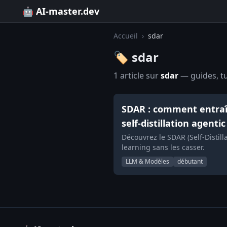
🤖 AI-master.dev
Accueil
›
sdar
🏷️ sdar
1 article sur
sdar
— guides, tu
SDAR : comment entraîn
self-distillation agentic
Découvrez le SDAR (Self-Distil
learning sans les casser.
LLM & Modèles
débutant