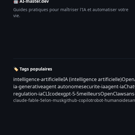
🤖 AI-master.dev
Guides pratiques pour maîtriser l'IA et automatiser votre
vie.
🏷️ Tags populaires
intelligence-artificielle
IA (intelligence artificielle)
Open
ia-generative
agent autonome
securite-ia
agent-ia
Cha
regulation-ia
CLI
codex
gpt-5-5
meilleurs
OpenClaw
sans
claude-fable-5
elon-musk
github-copilot
robot-humanoide
sam