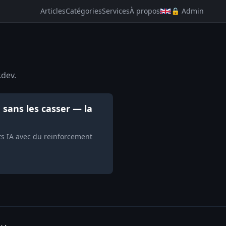
Articles
Catégories
Services
À propos
🔒 Admin
.dev.
sans les casser — la
ts IA avec du reinforcement