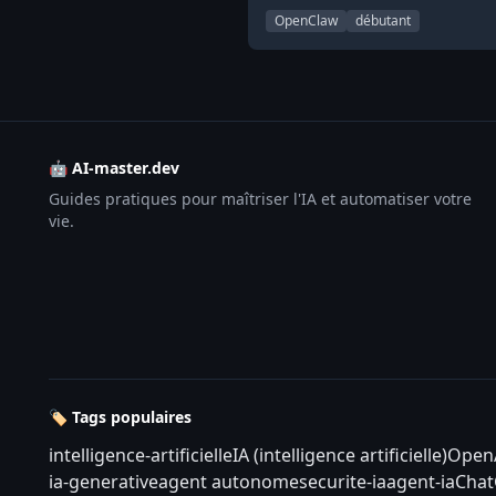
OpenClaw
débutant
🤖 AI-master.dev
Guides pratiques pour maîtriser l'IA et automatiser votre
vie.
🏷️ Tags populaires
intelligence-artificielle
IA (intelligence artificielle)
Open
ia-generative
agent autonome
securite-ia
agent-ia
Cha