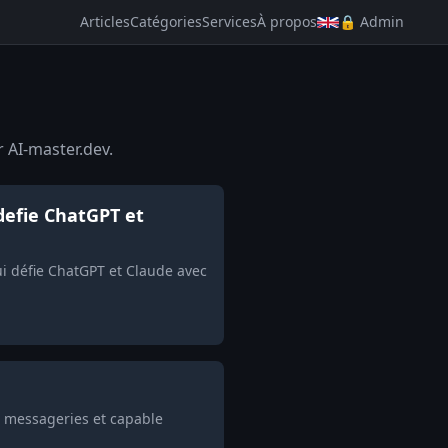
Articles
Catégories
Services
À propos
🔒 Admin
r AI-master.dev.
defie ChatGPT et
i défie ChatGPT et Claude avec
s messageries et capable