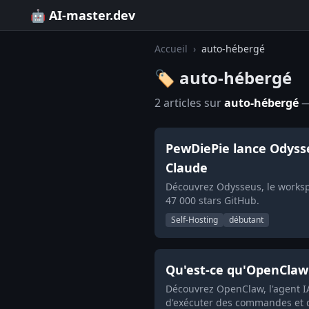
🤖 AI-master.dev
Accueil
›
auto-hébergé
🏷️ auto-hébergé
2 articles sur
auto-hébergé
— 
PewDiePie lance Odysse
Claude
Découvrez Odysseus, le workspa
47 000 stars GitHub.
Self-Hosting
débutant
Qu'est-ce qu'OpenClaw 
Découvrez OpenClaw, l'agent I
d'exécuter des commandes et d