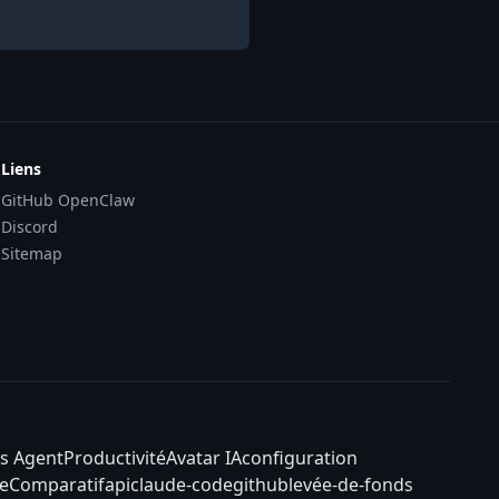
Liens
GitHub OpenClaw
Discord
Sitemap
s Agent
Productivité
Avatar IA
configuration
e
Comparatif
api
claude-code
github
levée-de-fonds