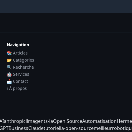
Navigation
📚 Articles
📂 Catégories
🔍 Recherche
🤖 Services
📩 Contact
ℹ️ À propos
AI
anthropic
llm
agents-ia
Open Source
Automatisation
Herme
tGPT
Business
Claude
tutoriel
ia-open-source
meilleur
robotiqu