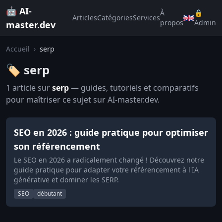
🤖 AI-
À
🔒
Articles
Catégories
Services
propos
Admin
master.dev
Accueil
›
serp
🏷️ serp
1 article sur
serp
— guides, tutoriels et comparatifs
pour maîtriser ce sujet sur AI-master.dev.
SEO en 2026 : guide pratique pour optimiser
son référencement
Le SEO en 2026 a radicalement changé ! Découvrez notre
guide pratique pour adapter votre référencement à l'IA
générative et dominer les SERP.
SEO
débutant