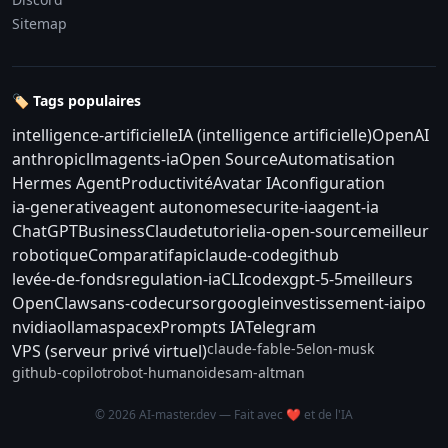
Sitemap
🏷️ Tags populaires
intelligence-artificielle
IA (intelligence artificielle)
OpenAI
anthropic
llm
agents-ia
Open Source
Automatisation
Hermes Agent
Productivité
Avatar IA
configuration
ia-generative
agent autonome
securite-ia
agent-ia
ChatGPT
Business
Claude
tutoriel
ia-open-source
meilleur
robotique
Comparatif
api
claude-code
github
levée-de-fonds
regulation-ia
CLI
codex
gpt-5-5
meilleurs
OpenClaw
sans-code
cursor
google
investissement-ia
ipo
nvidia
ollama
spacex
Prompts IA
Telegram
claude-fable-5
elon-musk
VPS (serveur privé virtuel)
github-copilot
robot-humanoide
sam-altman
© 2026 AI-master.dev — Fait avec ❤️ et de l'IA