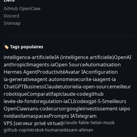
GitHub OpenClaw
Discord
Sitemap
🏷️ Tags populaires
intelligence-artificielle
IA (intelligence artificielle)
OpenAI
anthropic
llm
agents-ia
Open Source
Automatisation
Hermes Agent
Productivité
Avatar IA
configuration
ia-generative
agent autonome
securite-ia
agent-ia
ChatGPT
Business
Claude
tutoriel
ia-open-source
meilleur
robotique
Comparatif
api
claude-code
github
levée-de-fonds
regulation-ia
CLI
codex
gpt-5-5
meilleurs
OpenClaw
sans-code
cursor
google
investissement-ia
ipo
nvidia
ollama
spacex
Prompts IA
Telegram
claude-fable-5
elon-musk
VPS (serveur privé virtuel)
github-copilot
robot-humanoide
sam-altman