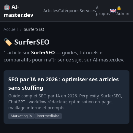
🤖 AI-
À
🔒
Articles
Catégories
Services
propos
Admin
master.dev
Accueil
›
SurferSEO
🏷️ SurferSEO
1 article sur
SurferSEO
— guides, tutoriels et
comparatifs pour maîtriser ce sujet sur AI-master.dev.
SEO par IA en 2026 : optimiser ses articles
sans stuffing
Guide complet SEO par IA en 2026. Perplexity, SurferSEO,
ChatGPT : workflow rédacteur, optimisation on-page,
maillage interne et prompts.
Marketing IA
intermédiaire