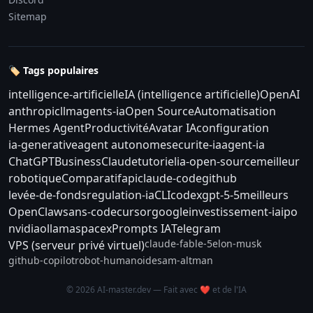
Sitemap
🏷️ Tags populaires
intelligence-artificielle
IA (intelligence artificielle)
OpenAI
anthropic
llm
agents-ia
Open Source
Automatisation
Hermes Agent
Productivité
Avatar IA
configuration
ia-generative
agent autonome
securite-ia
agent-ia
ChatGPT
Business
Claude
tutoriel
ia-open-source
meilleur
robotique
Comparatif
api
claude-code
github
levée-de-fonds
regulation-ia
CLI
codex
gpt-5-5
meilleurs
OpenClaw
sans-code
cursor
google
investissement-ia
ipo
nvidia
ollama
spacex
Prompts IA
Telegram
claude-fable-5
elon-musk
VPS (serveur privé virtuel)
github-copilot
robot-humanoide
sam-altman
© 2026 AI-master.dev — Fait avec ❤️ et de l'IA