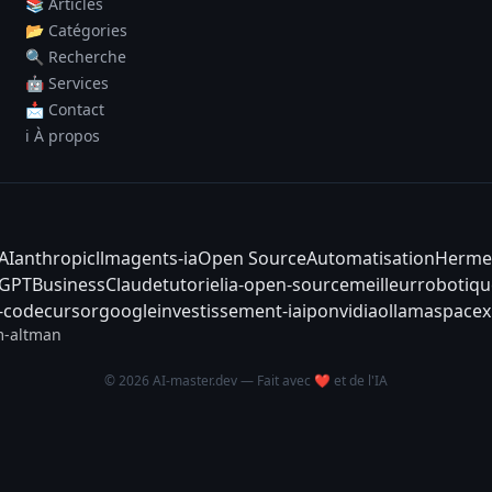
📚 Articles
📂 Catégories
🔍 Recherche
🤖 Services
📩 Contact
ℹ️ À propos
AI
anthropic
llm
agents-ia
Open Source
Automatisation
Herme
tGPT
Business
Claude
tutoriel
ia-open-source
meilleur
robotiqu
-code
cursor
google
investissement-ia
ipo
nvidia
ollama
spacex
-altman
© 2026 AI-master.dev — Fait avec ❤️ et de l'IA