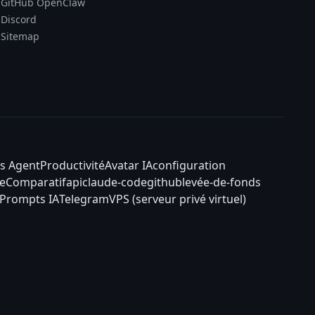
GitHub OpenClaw
Discord
Sitemap
s Agent
Productivité
Avatar IA
configuration
e
Comparatif
api
claude-code
github
levée-de-fonds
Prompts IA
Telegram
VPS (serveur privé virtuel)