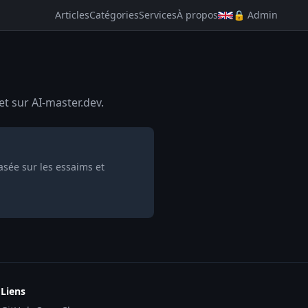
Articles
Catégories
Services
À propos
🔒 Admin
et sur AI-master.dev.
asée sur les essaims et
Liens