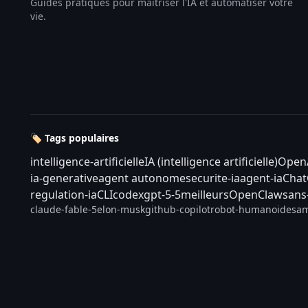
Guides pratiques pour maîtriser l'IA et automatiser votre
vie.
🏷️ Tags populaires
intelligence-artificielle
IA (intelligence artificielle)
Open
ia-generative
agent autonome
securite-ia
agent-ia
Cha
regulation-ia
CLI
codex
gpt-5-5
meilleurs
OpenClaw
sans
claude-fable-5
elon-musk
github-copilot
robot-humanoide
sam