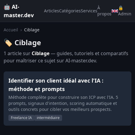
🤖 AI-
À
🔒
Articles
Catégories
Services
propos
Admin
master.dev
Accueil
›
Ciblage
🏷️ Ciblage
1 article sur
Ciblage
— guides, tutoriels et comparatifs
pour maîtriser ce sujet sur AI-master.dev.
Identifier son client idéal avec l'IA :
méthode et prompts
Méthode complète pour construire son ICP avec l'IA. 5
prompts, signaux d'intention, scoring automatique et
outils concrets pour cibler vos meilleurs prospects.
Freelance IA
intermédiaire