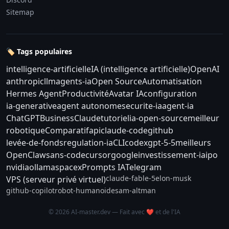
Sitemap
🏷️ Tags populaires
intelligence-artificielle
IA (intelligence artificielle)
OpenAI
anthropic
llm
agents-ia
Open Source
Automatisation
Hermes Agent
Productivité
Avatar IA
configuration
ia-generative
agent autonome
securite-ia
agent-ia
ChatGPT
Business
Claude
tutoriel
ia-open-source
meilleur
robotique
Comparatif
api
claude-code
github
levée-de-fonds
regulation-ia
CLI
codex
gpt-5-5
meilleurs
OpenClaw
sans-code
cursor
google
investissement-ia
ipo
nvidia
ollama
spacex
Prompts IA
Telegram
claude-fable-5
elon-musk
VPS (serveur privé virtuel)
github-copilot
robot-humanoide
sam-altman
© 2026 AI-master.dev — Fait avec ❤️ et de l'IA