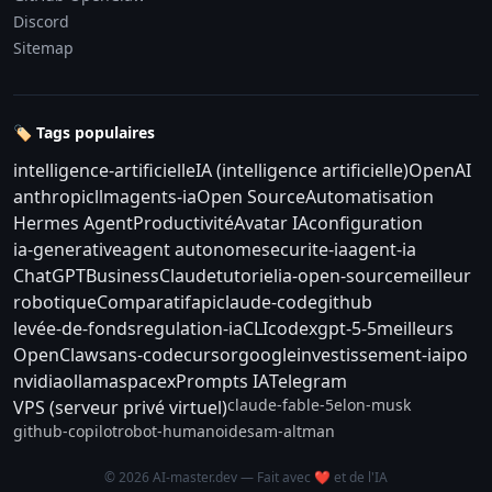
Discord
Sitemap
🏷️ Tags populaires
intelligence-artificielle
IA (intelligence artificielle)
OpenAI
anthropic
llm
agents-ia
Open Source
Automatisation
Hermes Agent
Productivité
Avatar IA
configuration
ia-generative
agent autonome
securite-ia
agent-ia
ChatGPT
Business
Claude
tutoriel
ia-open-source
meilleur
robotique
Comparatif
api
claude-code
github
levée-de-fonds
regulation-ia
CLI
codex
gpt-5-5
meilleurs
OpenClaw
sans-code
cursor
google
investissement-ia
ipo
nvidia
ollama
spacex
Prompts IA
Telegram
claude-fable-5
elon-musk
VPS (serveur privé virtuel)
github-copilot
robot-humanoide
sam-altman
© 2026 AI-master.dev — Fait avec ❤️ et de l'IA