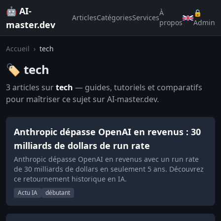
🤖 AI-
À
🔒
Articles
Catégories
Services
propos
Admin
master.dev
Accueil
›
tech
🏷️ tech
3 articles sur
tech
— guides, tutoriels et comparatifs
pour maîtriser ce sujet sur AI-master.dev.
Anthropic dépasse OpenAI en revenus : 30
milliards de dollars de run rate
Anthropic dépasse OpenAI en revenus avec un run rate
de 30 milliards de dollars en seulement 5 ans. Découvrez
ce retournement historique en IA.
Actu IA
débutant