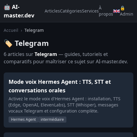
🤖 AI-
À
🔒
Articles
Catégories
Services
propos
Admin
master.dev
Accueil
›
Telegram
🏷️ Telegram
6 articles sur
Telegram
— guides, tutoriels et
comparatifs pour maîtriser ce sujet sur AI-master.dev.
Mode voix Hermes Agent : TTS, STT et
conversations orales
Activez le mode voix d'Hermes Agent : installation, TTS
(Edge, OpenAI, ElevenLabs), STT (Whisper), messages
vocaux Telegram et configuration complète.
Hermes Agent
intermédiaire