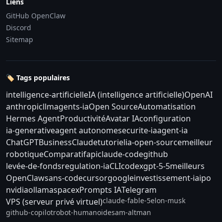
Liens
GitHub OpenClaw
Discord
Sitemap
🏷️ Tags populaires
intelligence-artificielle
IA (intelligence artificielle)
OpenAI
anthropic
llm
agents-ia
Open Source
Automatisation
Hermes Agent
Productivité
Avatar IA
configuration
ia-generative
agent autonome
securite-ia
agent-ia
ChatGPT
Business
Claude
tutoriel
ia-open-source
meilleur
robotique
Comparatif
api
claude-code
github
levée-de-fonds
regulation-ia
CLI
codex
gpt-5-5
meilleurs
OpenClaw
sans-code
cursor
google
investissement-ia
ipo
nvidia
ollama
spacex
Prompts IA
Telegram
claude-fable-5
elon-musk
VPS (serveur privé virtuel)
github-copilot
robot-humanoide
sam-altman