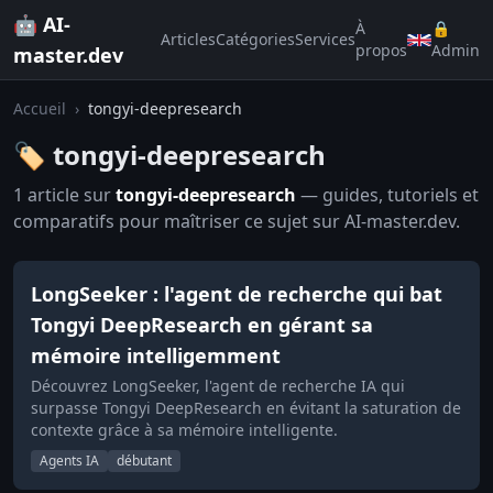
🤖 AI-
À
🔒
Articles
Catégories
Services
propos
Admin
master.dev
Accueil
›
tongyi-deepresearch
🏷️ tongyi-deepresearch
1 article sur
tongyi-deepresearch
— guides, tutoriels et
comparatifs pour maîtriser ce sujet sur AI-master.dev.
LongSeeker : l'agent de recherche qui bat
Tongyi DeepResearch en gérant sa
mémoire intelligemment
Découvrez LongSeeker, l'agent de recherche IA qui
surpasse Tongyi DeepResearch en évitant la saturation de
contexte grâce à sa mémoire intelligente.
Agents IA
débutant