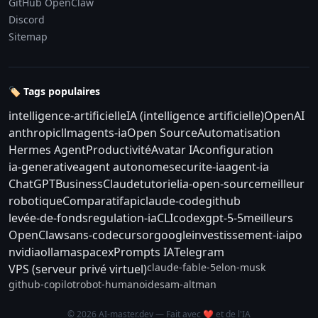
GitHub OpenClaw
Discord
Sitemap
🏷️ Tags populaires
intelligence-artificielle
IA (intelligence artificielle)
OpenAI
anthropic
llm
agents-ia
Open Source
Automatisation
Hermes Agent
Productivité
Avatar IA
configuration
ia-generative
agent autonome
securite-ia
agent-ia
ChatGPT
Business
Claude
tutoriel
ia-open-source
meilleur
robotique
Comparatif
api
claude-code
github
levée-de-fonds
regulation-ia
CLI
codex
gpt-5-5
meilleurs
OpenClaw
sans-code
cursor
google
investissement-ia
ipo
nvidia
ollama
spacex
Prompts IA
Telegram
claude-fable-5
elon-musk
VPS (serveur privé virtuel)
github-copilot
robot-humanoide
sam-altman
© 2026 AI-master.dev — Fait avec ❤️ et de l'IA