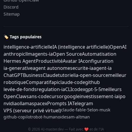
Discord
Sitemap
🏷️ Tags populaires
intelligence-artificielle
IA (intelligence artificielle)
OpenAI
anthropic
llm
agents-ia
Open Source
Automatisation
Hermes Agent
Productivité
Avatar IA
configuration
ia-generative
agent autonome
securite-ia
agent-ia
ChatGPT
Business
Claude
tutoriel
ia-open-source
meilleur
robotique
Comparatif
api
claude-code
github
levée-de-fonds
regulation-ia
CLI
codex
gpt-5-5
meilleurs
OpenClaw
sans-code
cursor
google
investissement-ia
ipo
nvidia
ollama
spacex
Prompts IA
Telegram
claude-fable-5
elon-musk
VPS (serveur privé virtuel)
github-copilot
robot-humanoide
sam-altman
© 2026 AI-master.dev — Fait avec ❤️ et de l'IA