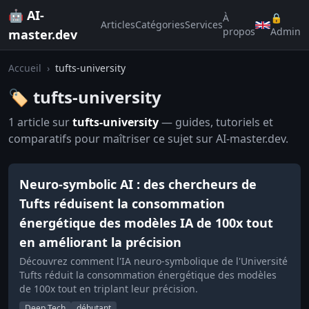
🤖 AI-
À
🔒
Articles
Catégories
Services
propos
Admin
master.dev
Accueil
›
tufts-university
🏷️ tufts-university
1 article sur
tufts-university
— guides, tutoriels et
comparatifs pour maîtriser ce sujet sur AI-master.dev.
Neuro-symbolic AI : des chercheurs de
Tufts réduisent la consommation
énergétique des modèles IA de 100x tout
en améliorant la précision
Découvrez comment l'IA neuro-symbolique de l'Université
Tufts réduit la consommation énergétique des modèles
de 100x tout en triplant leur précision.
Deep Tech
débutant