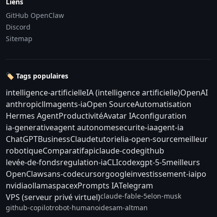
Liens
GitHub OpenClaw
Discord
Sitemap
🏷️ Tags populaires
intelligence-artificielle
IA (intelligence artificielle)
OpenAI
anthropic
llm
agents-ia
Open Source
Automatisation
Hermes Agent
Productivité
Avatar IA
configuration
ia-generative
agent autonome
securite-ia
agent-ia
ChatGPT
Business
Claude
tutoriel
ia-open-source
meilleur
robotique
Comparatif
api
claude-code
github
levée-de-fonds
regulation-ia
CLI
codex
gpt-5-5
meilleurs
OpenClaw
sans-code
cursor
google
investissement-ia
ipo
nvidia
ollama
spacex
Prompts IA
Telegram
claude-fable-5
elon-musk
VPS (serveur privé virtuel)
github-copilot
robot-humanoide
sam-altman