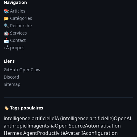
Navigation
📚 Articles
📂 Catégories
🔍 Recherche
🤖 Services
📩 Contact
ℹ️ À propos
Liens
GitHub OpenClaw
Discord
Sitemap
🏷️ Tags populaires
intelligence-artificielle
IA (intelligence artificielle)
OpenAI
anthropic
llm
agents-ia
Open Source
Automatisation
Hermes Agent
Productivité
Avatar IA
configuration