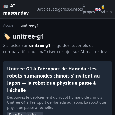
🤖 AI-
À
🔒
Articles
Catégories
Services
propos
Admin
master.dev
Accueil
›
unitree-g1
🏷️ unitree-g1
2 articles sur
unitree-g1
— guides, tutoriels et
comparatifs pour maîtriser ce sujet sur AI-master.dev.
Unitree G1 à l'aéroport de Haneda : les
robots humanoïdes chinois s'invitent au
Japon — la robotique physique passe à
l'échelle
Découvrez le déploiement du robot humanoïde chinois
Unitree G1 à l'aéroport de Haneda au Japon. La robotique
physique passe à l'échelle.
Deep Tech
débutant