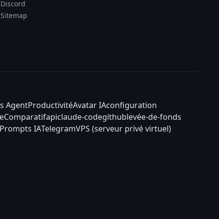
Discord
Sitemap
s Agent
Productivité
Avatar IA
configuration
e
Comparatif
api
claude-code
github
levée-de-fonds
Prompts IA
Telegram
VPS (serveur privé virtuel)