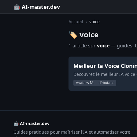
🤖 AI-master.dev
Accueil
›
voice
🏷️ voice
1 article sur
voice
— guides, tu
Meilleur Ia Voice Cloni
Découvrez le meilleur IA voice 
Avatars IA
débutant
🤖 AI-master.dev
Guides pratiques pour maîtriser l'IA et automatiser votre