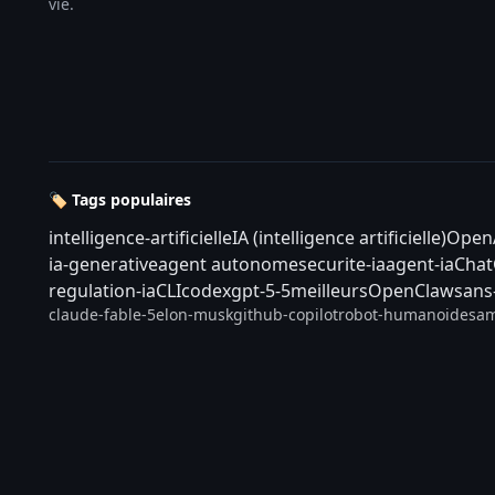
vie.
🏷️ Tags populaires
intelligence-artificielle
IA (intelligence artificielle)
Open
ia-generative
agent autonome
securite-ia
agent-ia
Cha
regulation-ia
CLI
codex
gpt-5-5
meilleurs
OpenClaw
sans
claude-fable-5
elon-musk
github-copilot
robot-humanoide
sam