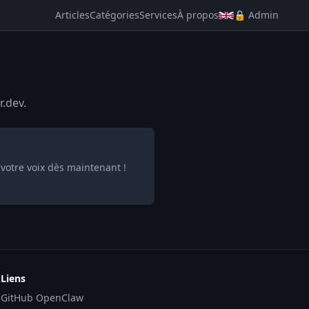
Articles
Catégories
Services
À propos
🔒 Admin
r.dev.
 votre voix dès maintenant !
Liens
GitHub OpenClaw