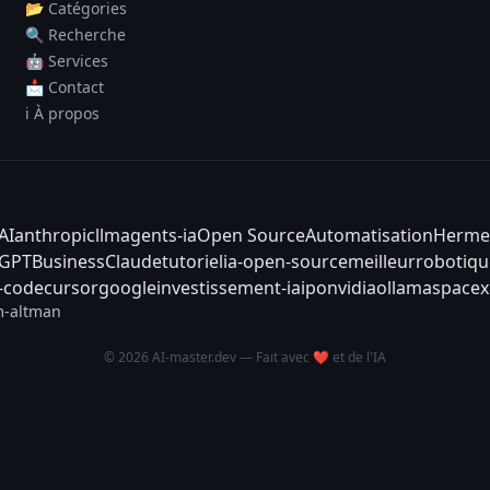
📂 Catégories
🔍 Recherche
🤖 Services
📩 Contact
ℹ️ À propos
AI
anthropic
llm
agents-ia
Open Source
Automatisation
Herme
tGPT
Business
Claude
tutoriel
ia-open-source
meilleur
robotiqu
-code
cursor
google
investissement-ia
ipo
nvidia
ollama
spacex
-altman
© 2026 AI-master.dev — Fait avec ❤️ et de l'IA