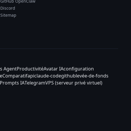
GitHub OpenClaw
Discord
Sitemap
s Agent
Productivité
Avatar IA
configuration
e
Comparatif
api
claude-code
github
levée-de-fonds
Prompts IA
Telegram
VPS (serveur privé virtuel)