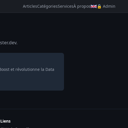
Articles
Catégories
Services
À propos
🔒 Admin
ster.dev.
oost et révolutionne la Data
Liens