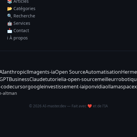
📚 Articles
📂 Catégories
🔍 Recherche
🤖 Services
📩 Contact
ℹ️ À propos
AI
anthropic
llm
agents-ia
Open Source
Automatisation
Herme
tGPT
Business
Claude
tutoriel
ia-open-source
meilleur
robotiqu
-code
cursor
google
investissement-ia
ipo
nvidia
ollama
spacex
-altman
© 2026 AI-master.dev — Fait avec ❤️ et de l'IA