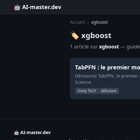
🤖 AI-master.dev
Accueil
›
xgboost
🏷️ xgboost
1 article sur
xgboost
— guides
TabPFN : le premier mo
Découvrez TabPFN, le premier m
Science.
Deep Tech
débutant
🤖 AI-master.dev