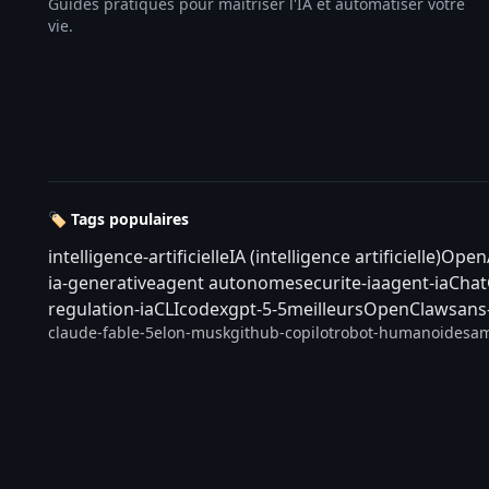
Guides pratiques pour maîtriser l'IA et automatiser votre
vie.
🏷️ Tags populaires
intelligence-artificielle
IA (intelligence artificielle)
Open
ia-generative
agent autonome
securite-ia
agent-ia
Cha
regulation-ia
CLI
codex
gpt-5-5
meilleurs
OpenClaw
sans
claude-fable-5
elon-musk
github-copilot
robot-humanoide
sam